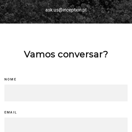
ask.us@inception.pt
Vamos conversar?
Contact
NOME
Us
EMAIL