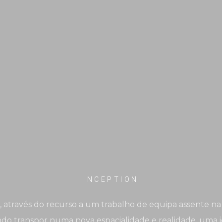
INCEPTION
, através do recurso a um trabalho de equipa assente na 
tando transpor numa nova espacialidade e realidade, uma 