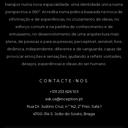
transpor numa nova espacialidade, uma identidade única numa
perspectiva a 360º. Acredita numa prática baseada na troca de
informação e de experiências, no cruzamento de ideias, no
esforço comum e na partilha de conhecimento e de
entusiasmo, no desenvolvimento de uma arquitectura mais
plena, de pessoas e para as pessoas, perceptível, sensível, livre,
dinâmica, independente, diferente e de vanguarda, capaz de
provocar emoções e sensações, ajudando a refletir vontades,
desejos, experiências e ideais do ser humano.
CONTACTE-NOS
+351 253 626 103
ask.us@inception.pt
Rua Dr. Justino Cruz, n.º 142, 2º Piso, Sala 1
4700-314 S. João do Souto, Braga